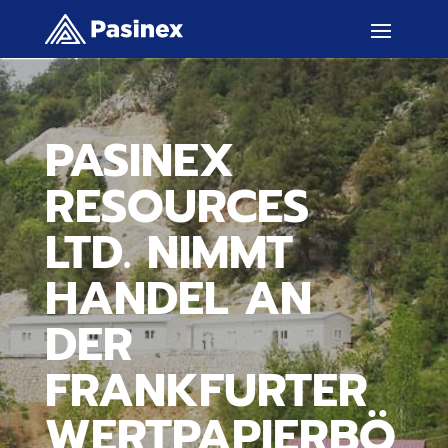
PASINEX
RESOURCES
LTD. NIMMT
HANDEL AN
DER
FRANKFURTER
WERTPAPIERBÖ