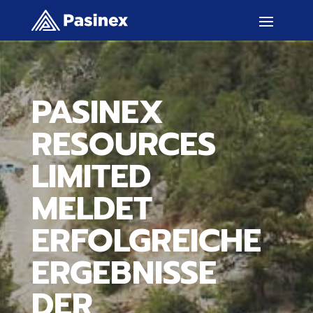
PASINEX
RESOURCES
LIMITED
MELDET
ERFOLGREICHE
ERGEBNISSE
DER